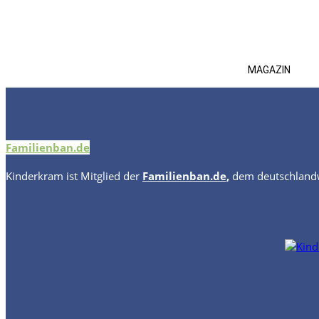
MAGAZIN
Familienban.de
Kinderkram
ist Mitglied der
Familienban.de
,
dem deutschlandw