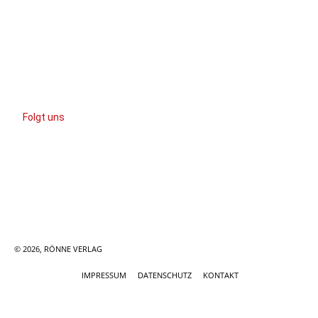
in und um Kiel leben oder arbeiten.
KINDERKRAM im Rönne Verlag
Schreibt uns:
info@kinderkram-sh.de
Folgt uns
Folgt uns auf FACEBOOK
Folgt uns auf INSTAGRAM
© 2026, RÖNNE VERLAG
IMPRESSUM
DATENSCHUTZ
KONTAKT