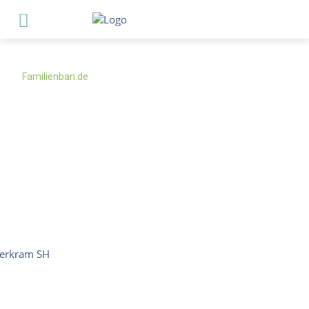
Familienban.de
Kinderkram
ist Mitglied der
Familienban.de
,
dem
deutschlandweiten Medienverbund 31 regionaler
Familienmagazine mit einer Gesamtauflage von rund
617.000 Exemplaren.
Kinderkram ist seit über 25 Jahren das Magazin mit
Informationen für Familien und Menschen, die mit Kindern