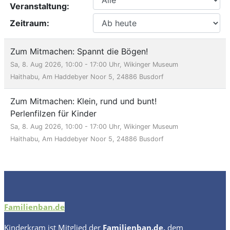
Familienban.de
Kinderkram
ist Mitglied der
Familienban.de
,
dem